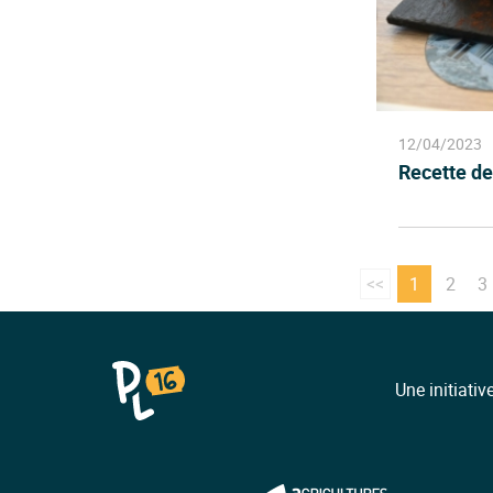
12/04/2023
Recette de
<<
1
2
3
Une initiativ