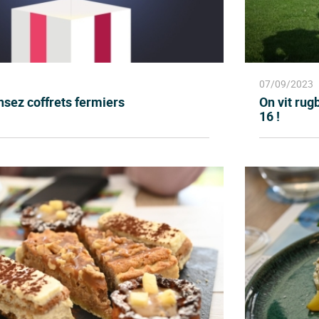
07/09/2023
nsez coffrets fermiers
On vit ru
16 !